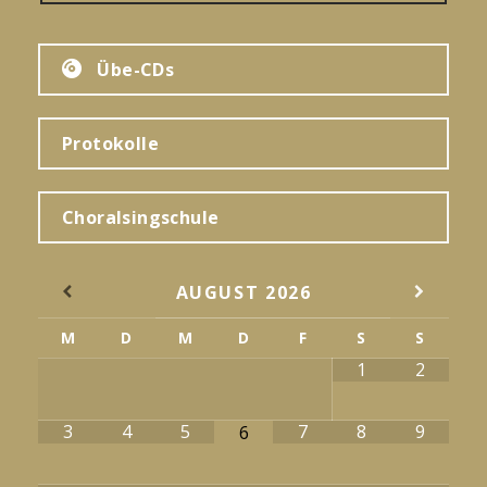
Übe-CDs
Protokolle
Choralsingschule
AUGUST
2026
M
D
M
D
F
S
S
1
2
3
4
5
7
8
9
6