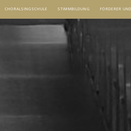
CHORALSINGSCHULE
STIMMBILDUNG
FÖRDERER UN